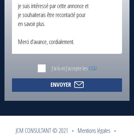
J'ai lu et j'accepte les
CGU
ENVOYER
JCM CONSULTANT © 2021
Mentions légales
•
•