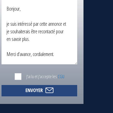
J'ai lu et j'accepte les
CGU
ENVOYER